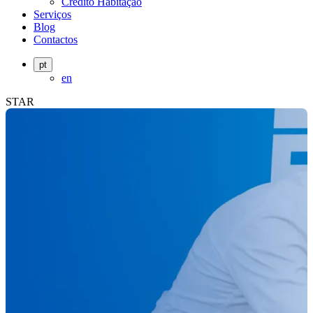
Crédito Habitação
Serviços
Blog
Contactos
pt
en
STAR