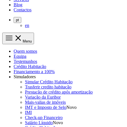
Blog
Contactos
pt
en
Menu
Quem somos
Equipa
Testemunhos
Crédito Habitação
Financiamento a 100%
Simuladores
Simular Crédito Habitação
Trasferir credito habitação
Prestação de crédito após amortização
Variação da Euribor
Mais-valias de imóveis
IMT e Imposto de Selo
Novo
IMI
Check-up Financeiro
Salário Líquido
Novo