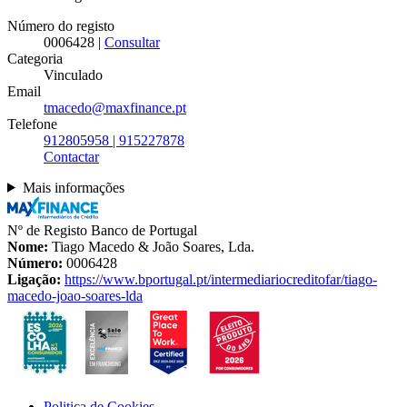
Número do registo
0006428 |
Consultar
Categoria
Vinculado
Email
tmacedo@maxfinance.pt
Telefone
912805958 | 915227878
Contactar
Mais informações
Nº de Registo Banco de Portugal
Nome:
Tiago Macedo & João Soares, Lda.
Número:
0006428
Ligação:
https://www.bportugal.pt/intermediariocreditofar/tiago-
macedo-joao-soares-lda
Politica de Cookies