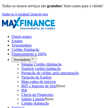
Todos os nossos serviços são
gratuitos
! Sem custos para o cliente!
Junte-se à equipa
Contacte-nos
Quem somos
Equipa
Testemunhos
Crédito Habitação
Financiamento a 100%
Simuladores
Simular Crédito Habitação
Trasferir credito habitação
Prestação de crédito após amortização
Variação da Euribor
Mais-valias de imóveis
IMT e Imposto de Selo
Novo
IMI
Check-up Financeiro
Salário Líquido
Novo
Crédito Habitação
Serviços