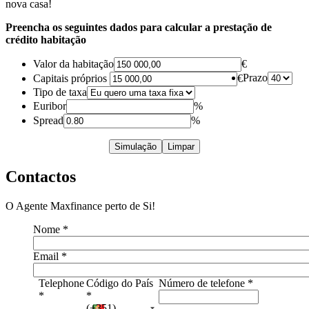
nova casa!
Preencha os seguintes dados para calcular a prestação de
crédito habitação
Valor da habitação
€
Prazo
Capitais próprios
€
Tipo de taxa
Euribor
%
Spread
%
Simulação
Limpar
Contactos
O Agente Maxfinance perto de Si!
Nome
*
Email
*
Telephone
Código do País
Número de telefone
*
*
*
(+351)